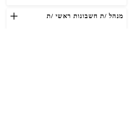
+
מנהל /ת חשבונות ראשי /ת
+
סמנכ"ל /ית שיווק ארצי
+
הנדסאי/ת למחלקת בדק בית
(באר שבע)
ממונה/ת בטיחות לפרויקטים בבנייה
+
רוויה
(מרכז /דרום/ שפלה/ ירושלים)
מנהל/ת תכנון