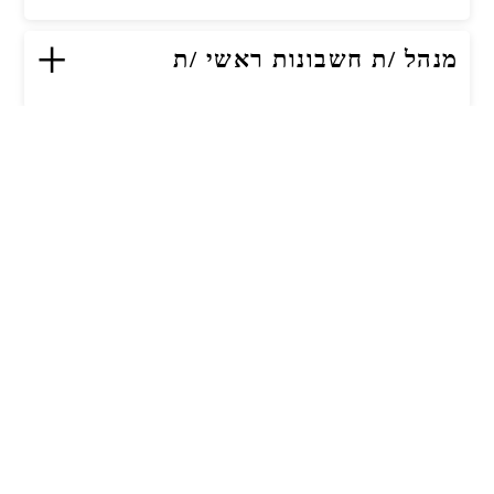
+
מנהל /ת חשבונות ראשי /ת
+
סמנכ"ל /ית שיווק ארצי
+
הנדסאי/ת למחלקת בדק בית
(באר שבע)
ממונה/ת בטיחות לפרויקטים בבנייה
+
רוויה
(מרכז /דרום/ שפלה/ ירושלים)
מנהל/ת תכנון